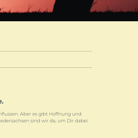
e.
flussen. Aber es gibt Hoffnung und
iedersachsen sind wir da, um Dir dabei