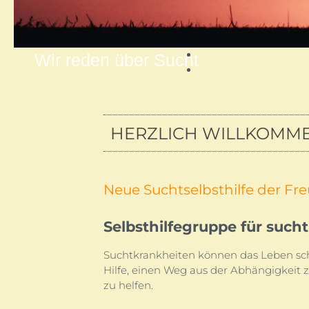
Wir reden über Sucht
HERZLICH WILLKOMME
Neue Suchtselbsthilfe der Fr
Selbsthilfegruppe für suc
Suchtkrankheiten können das Leben schw
Hilfe, einen Weg aus der Abhängigkeit z
zu helfen.