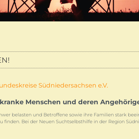
N!
eundeskreise Südniedersachsen e.V.
htkranke Menschen und deren Angehörig
er belasten und Betroffene sowie ihre Familien stark beein
u finden. Bei der Neuen Suchtselbsthilfe in der Region Südn