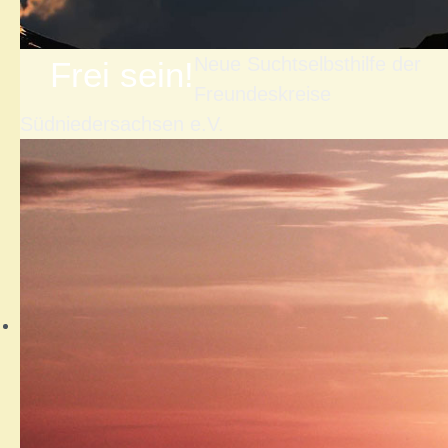
Neue Suchtselbsthilfe der
Frei sein!
Freundeskreise
Südniedersachsen e.V.