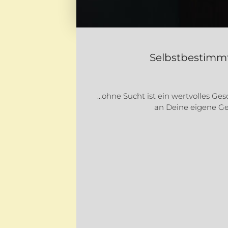
Selbstbestimmt 
...ohne Sucht ist ein wertvolles Ge
an Deine eigene Ge